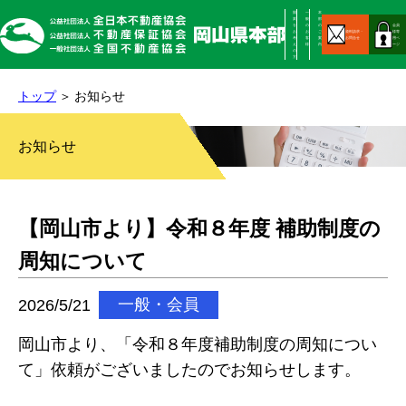
開
一
本
業
般
部
を
の
の
会員
お
お
ご
資料請求・
様専
考
客
案
お問合せ
用ペ
え
様
内
ージ
の
方
トップ
お知らせ
お知らせ
【岡山市より】令和８年度 補助制度の
周知について
2026/5/21
一般・会員
岡山市より、「令和８年度補助制度の周知につい
て」依頼がございましたのでお知らせします。